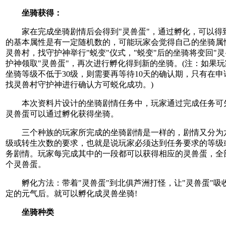
坐骑获得：
家在完成坐骑剧情后会得到"灵兽蛋"，通过孵化，可以得
的基本属性是有一定随机数的，可能玩家会觉得自己的坐骑属
灵兽村，找守护神举行"蜕变"仪式，"蜕变"后的坐骑将变回"
护神领取"灵兽蛋"，再次进行孵化得到新的坐骑。(注：如果玩
坐骑等级不低于30级，则需要再等待10天的确认期，只有在申
找灵兽村守护神进行确认方可蜕化成功。)
本次资料片设计的坐骑剧情任务中，玩家通过完成任务可先
灵兽蛋可以通过孵化获得坐骑。
三个种族的玩家所完成的坐骑剧情是一样的，剧情又分为
级或转生次数的要求，也就是说玩家必须达到任务要求的等级
务剧情。玩家每完成其中的一段都可以获得相应的灵兽蛋，全
个灵兽蛋。
孵化方法：带着"灵兽蛋"到北俱芦洲打怪，让"灵兽蛋"吸
定的元气后。就可以孵化成灵兽坐骑!
坐骑种类