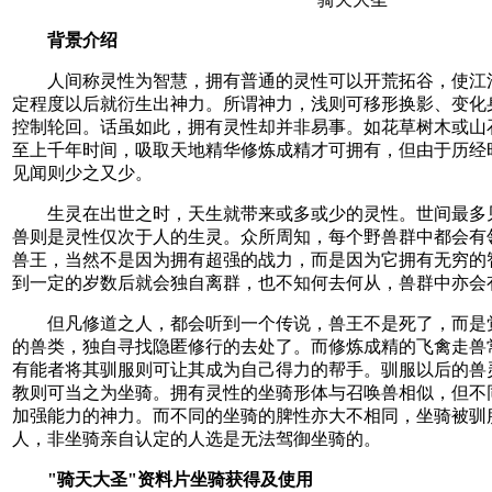
背景介绍
人间称灵性为智慧，拥有普通的灵性可以开荒拓谷，使江
定程度以后就衍生出神力。所谓神力，浅则可移形换影、变化
控制轮回。话虽如此，拥有灵性却并非易事。如花草树木或山
至上千年时间，吸取天地精华修炼成精才可拥有，但由于历经
见闻则少之又少。
生灵在出世之时，天生就带来或多或少的灵性。世间最多
兽则是灵性仅次于人的生灵。众所周知，每个野兽群中都会有
兽王，当然不是因为拥有超强的战力，而是因为它拥有无穷的
到一定的岁数后就会独自离群，也不知何去何从，兽群中亦会
但凡修道之人，都会听到一个传说，兽王不是死了，而是
的兽类，独自寻找隐匿修行的去处了。而修炼成精的飞禽走兽
有能者将其驯服则可让其成为自己得力的帮手。驯服以后的兽
教则可当之为坐骑。拥有灵性的坐骑形体与召唤兽相似，但不
加强能力的神力。而不同的坐骑的脾性亦大不相同，坐骑被驯
人，非坐骑亲自认定的人选是无法驾御坐骑的。
"骑天大圣"资料片坐骑获得及使用