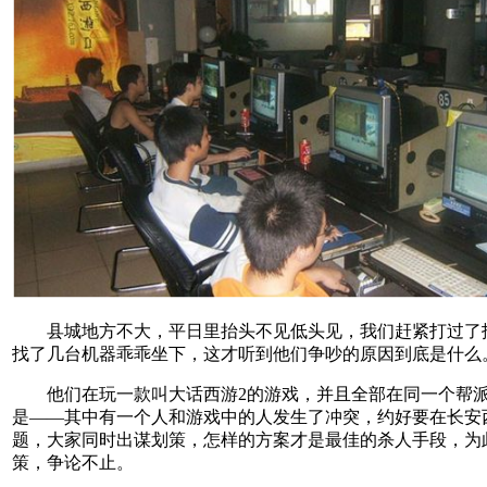
县城地方不大，平日里抬头不见低头见，我们赶紧打过了
找了几台机器乖乖坐下，这才听到他们争吵的原因到底是什么
他们在玩一款叫大话西游2的游戏，并且全部在同一个帮派
是——其中有一个人和游戏中的人发生了冲突，约好要在长安
题，大家同时出谋划策，怎样的方案才是最佳的杀人手段，为
策，争论不止。