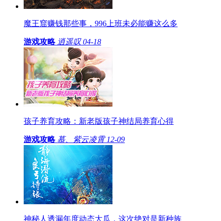
魔王窟赚钱那些事，996上班未必能赚这么多
游戏攻略
逍遥叹
04-18
孩子养育攻略：新老版孩子神结局养育心得
游戏攻略
慕、紫云凌霄
12-09
神秘人透漏年度动态大瓜，这次绝对是新种族