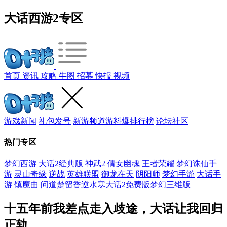
大话西游2专区
首页
资讯
攻略
牛图
招募
快报
视频
游戏新闻
礼包发号
新游频道
游料爆
排行榜
论坛社区
热门专区
梦幻西游
大话2经典版
神武2
倩女幽魂
王者荣耀
梦幻诛仙手
游
灵山奇缘
逆战
英雄联盟
御龙在天
阴阳师
梦幻手游
大话手
游
镇魔曲
问道
楚留香
逆水寒
大话2免费版
梦幻三维版
十五年前我差点走入歧途，大话让我回归
正轨