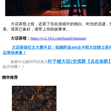
大话茶馆上线，还原了你在游戏中的独白。时光的流逝，
美。清茶已备好，请带上你的故事来。
大话茶馆：
https://xy2.163.com/brand/chaguan/
大话茶馆征文大赛开启：投稿即送400点卡和大话情义茶
边等你来拿！
叶子猪大话2交流群【点击加群
如有什么疑问可以加入
起讨论哦！！
精华推荐