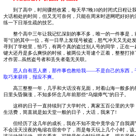
到了高中，时间骤然收紧，每天早7晚10的封闭式日程让
大话相处的时间，但又无可奈何，只能在周末时进网吧好好的
练一下日渐生疏的技艺。
整个高中三年让我记忆深刻的事不多，唯一的一件事是，前
哥”们的其中一位，有一日早上发现号被盗，怒气冲天又无处
寻到了学校里，恰巧，有两个真的盗过别人号的同学，正在一
键大还丹是多么爽快的时候，被两位大哥逮个正着，整整打掉
才作罢...虽然盗号者和丢失者毫无关联。
恶人自有恶人磨，那件事也教给我——不是自己的东西，
取巧来获得，报应不爽。
高三整整一年，几乎和大话没有见面，对着山海一般多的
日里头昏脑涨，不知多怀念几年前那些“乌烟瘴气”的日子。
这样的日子一直持续到了大学时代，离家五百公里的大学
生活费，简直就是如天堂一般的日子，大话，我来了!
但经历了这几年的成长，我在不知不觉中竟学会了自我调
不会没天没夜的龟缩在宿舍中了，而是每天玩上几个小时，该