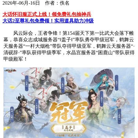
2026年-06月-16日 作者：佚名
大话怀旧服正式上线！领免费礼包抽神兵
大话2至尊礼包免费领！实用道具助力冲级
风云际会，王者争锋！第154届天下第一比武大会落下帷
幕，恭喜众志成城服务器“‖盖子‖”率队勇夺甲级冠军，鹤舞云
天服务器“一杆大烟枪”带队夺得甲级亚军，鹤舞云天服务器“·
清砚辞·”率队获得甲级季军，水晶宫服务器“困鹿山”带队获得
甲级殿军！