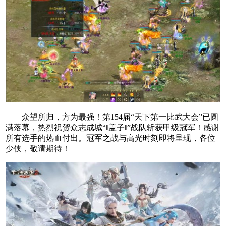
众望所归，方为最强！第154届“天下第一比武大会”已圆
满落幕，热烈祝贺众志成城“‖盖子‖”战队斩获甲级冠军！感谢
所有选手的热血付出。冠军之战与高光时刻即将呈现，各位
少侠，敬请期待！