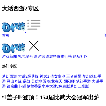
大话西游2专区
首页
游戏新闻
礼包发号
新游频道
游料爆
排行榜
论坛社区
热门专区
梦幻西游
大话2经典版
神武2
倩女幽魂
王者荣耀
梦幻诛仙手
游
灵山奇缘
逆战
英雄联盟
御龙在天
阴阳师
梦幻手游
大话手
游
镇魔曲
问道
楚留香
逆水寒
大话2免费版
梦幻三维版
“‖盖子‖”登顶！154届比武大会冠军出炉