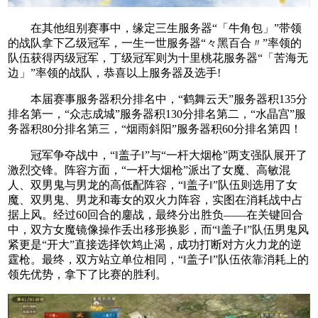
在其他组别赛事中，缘定三生服务器“「牛角包」”带领
的战队拿下乙级冠军，一生一世服务器“々黑百合〃”率领的
队伍获得丙级冠军，丁级冠军则为十里桃花服务器“「苦海无
边」”率领的战队，恭喜以上服务器及选手!
本届赛事服务器积分排名中，“鹤舞云天”服务器积135分
排名第一，“众志成城”服务器积130分排名第二，“水晶宫”服
务器积80分排名第三，“烟雨斜阳”服务器积60分排名第四！
冠军争夺战中，“‖盖子‖”与“一杆大烟枪”两支强队展开了
激烈交锋。阵容方面，“一杆大烟枪”派出了女魔、高敏混
人、双男鬼与男龙的高低配阵容，“‖盖子‖”队伍则选用了女
魔、双男鬼、男龙和毒女的双火力阵容，实图在消耗战中占
据上风。经过60回合的鏖战，最终分出胜负——在关键回合
中，双方女魔镜像操作丢出移形换影，而“‖盖子‖”队伍男鬼风
紧更是“开大”直接选择饮鸩止渴，成功打断对方火力龙的逆
霆枪。最终，双方站立单位相同，“‖盖子‖”队伍依靠消耗上的
领先优势，拿下了比赛的胜利。