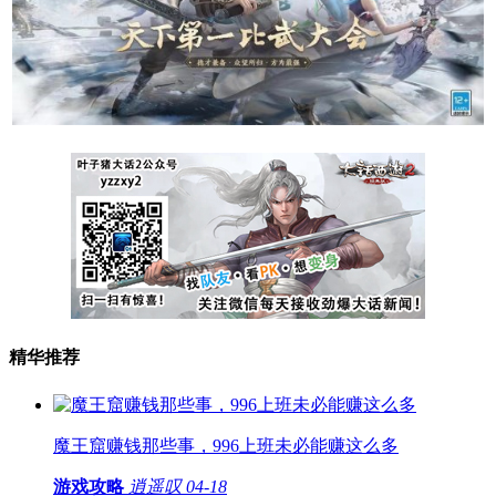
精华推荐
魔王窟赚钱那些事，996上班未必能赚这么多
游戏攻略
逍遥叹
04-18