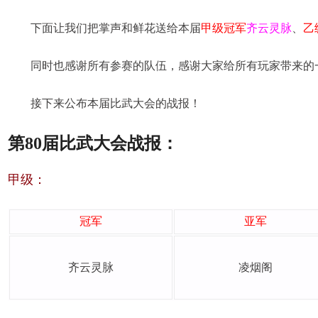
下面让我们把掌声和鲜花送给本届
甲级
冠军
齐云灵脉
、
乙
同时也感谢所有参赛的队伍，感谢大家给所有玩家带来的
接下来公布本届比武大会的战报！
第80届比武大会战报：
甲级：
冠军
亚军
齐云灵脉
凌烟阁