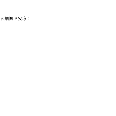
S 凌烟阁 〃安凉〃