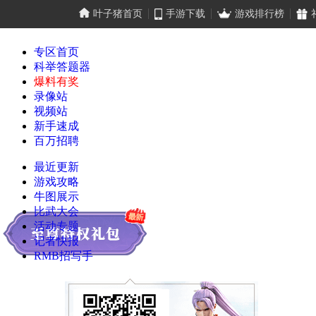
叶子猪首页
手游下载
游戏排行榜
专区首页
科举答题器
爆料有奖
录像站
视频站
新手速成
百万招聘
最近更新
游戏攻略
牛图展示
比武大会
活动专题
记者快报
RMB招写手