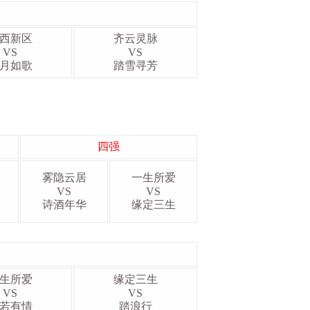
西新区
齐云灵脉
VS
VS
月如歌
踏雪寻芳
四强
雾隐云居
一生所爱
VS
VS
诗酒年华
缘定三生
生所爱
缘定三生
VS
VS
若有情
踏浪行