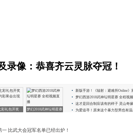
报及录像：恭喜齐云灵脉夺冠！
第一 比武大会冠军名单已经出炉！