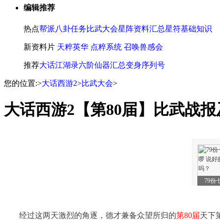
编辑推荐
热点
帮派八卦任务
比武大会
星阵资料汇总
星符基础知识
新资料片
天粹英华
点粹系统
召唤兽感会
推荐
大话江湖录
六阶仙器汇总
变身序列号
您的位置:
>
大话西游2
>
比武大会
>
大话西游2【第80届】比武战
经过这两天激烈的角逐，德才兼备众望所归的
第80届
天下