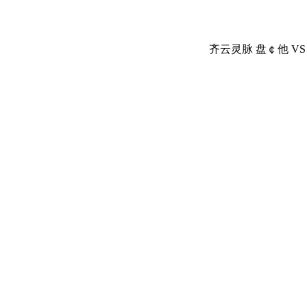
齐云灵脉 盘￠他 V