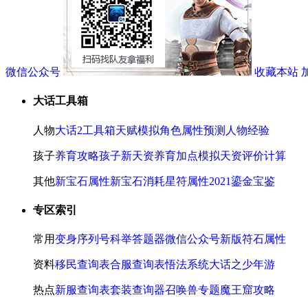
微信公众号
收藏本站
大话工具箱
人物
大话2工具箱
天赋模拟
角色属性预测
人物经验
孩子
养育攻略
孩子新天资
养育加点模拟
天资评价计算
其他
新宝石属性
新宝石消耗
星符属性
2021鎏金宝鉴
专区索引
常用
变身序列号
科举答题器
微信公众号
新版符石属性
资料
移民查询表
合服查询表
悟法系统
大话之少年游
热点
新服查询表
套装查询器
召唤兽专题
魔王窟攻略