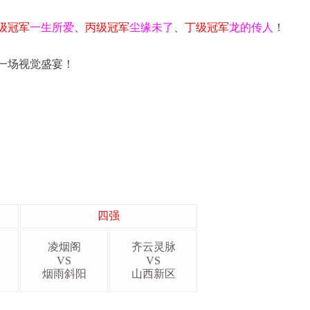
级
冠军
一生所爱
、
丙级冠军
尘缘未了
、
丁级冠军
龙的传人
！
一场视觉盛宴！
四强
凌烟阁
齐云灵脉
VS
VS
烟雨斜阳
山西新区