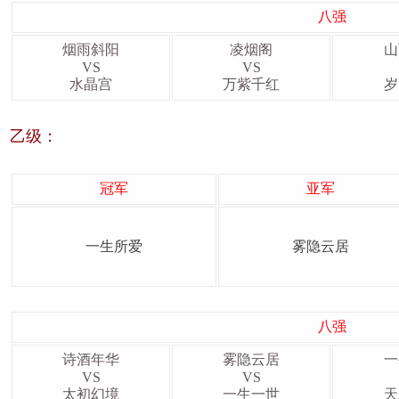
八强
烟雨斜阳
凌烟阁
山
VS
VS
水晶宫
万紫千红
岁
乙级：
冠军
亚军
一生所爱
雾隐云居
八强
诗酒年华
雾隐云居
一
VS
VS
太初幻境
一生一世
天