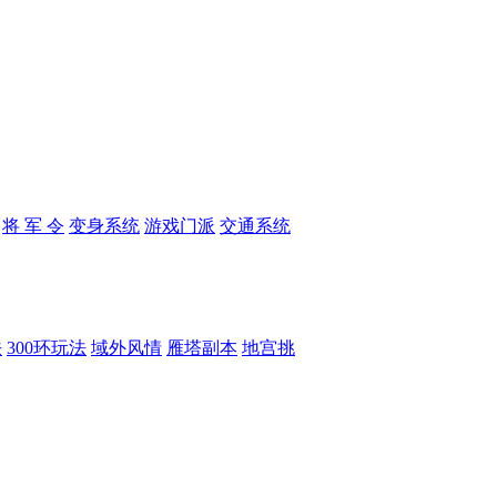
将 军 令
变身系统
游戏门派
交通系统
法
300环玩法
域外风情
雁塔副本
地宫挑