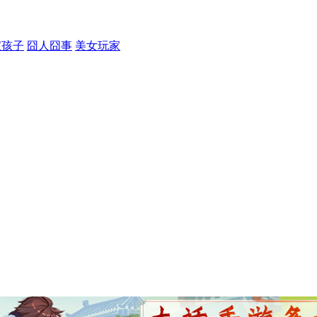
宝孩子
囧人囧事
美女玩家