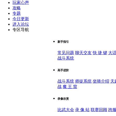
玩家心声
攻略
专题
今日更新
进入论坛
专区导航
新手指引
常见问题
聊天交友
快 捷 键
大
战斗系统
高手进阶
战斗系统
师徒系统
坐骑介绍
天
战
魔 王 窟
录像欣赏
比武大会
录 像 站
联赛回顾
跨