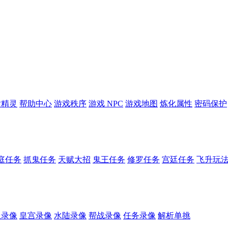
话精灵
帮助中心
游戏秩序
游戏 NPC
游戏地图
炼化属性
密码保护
庭任务
抓鬼任务
天赋大招
鬼王任务
修罗任务
宫廷任务
飞升玩
服录像
皇宫录像
水陆录像
帮战录像
任务录像
解析单挑