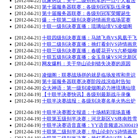
[2012-04-22]
玩家热议：关于二级别冠军的一点个人看法
[2012-04-21]
第十届服务器联赛：各级别冠军队伍录像
[2012-04-21]
第十届服务器联赛：各级别冠军荣耀诞生
[2012-04-21]
爆：十联第二级别决赛诗情画意临场罢赛
[2012-04-21]
十联一级别决赛直播：琉璃仙境VS凌烟阁
[2012-04-21]
十联四级别决赛直播：马踏飞燕VS凤凰于飞
[2012-04-21]
十联二级别决赛直播：挑灯看剑VS诗情画意
[2012-04-21]
十联三级别决赛直播：春暖花开VS六桥烟柳
[2012-04-21]
十联五级别决赛直播：金玉良缘VS河北新区
[2012-04-21]
网友爆料：关于华山论剑错失决赛的原因
[2012-04-21]
凌烟阁：联赛战场拼的就是临场发挥和意识
[2012-04-20]
第十届服务器联赛决赛阶段战况临时告知
[2012-04-20]
众大神语：第一级别凌烟阁必力挫琉璃仙境
[2012-04-19]
【十联半决赛快讯】各级别最新战斗录像
[2012-04-19]
十联半决赛战报：各级别决赛名单火热出炉
[2012-04-19]
十联半决赛图文报道：十场精彩现场直播
[2012-04-19]
十联第五级别半决赛：河北新区VS终南胜雪
[2012-04-19]
十联半决赛语音直播：YY语音频道26300419
[2012-04-19]
十联第二级别半决赛：华山论剑VS诗情画意