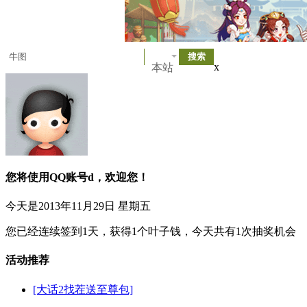
x
本站
您将使用QQ账号d
，欢迎您！
今天是
2013年11月29日 星期五
您已经连续签到
1
天，获得
1
个叶子钱，今天共有
1
次抽奖机会
活动推荐
[大话2找茬送至尊包]