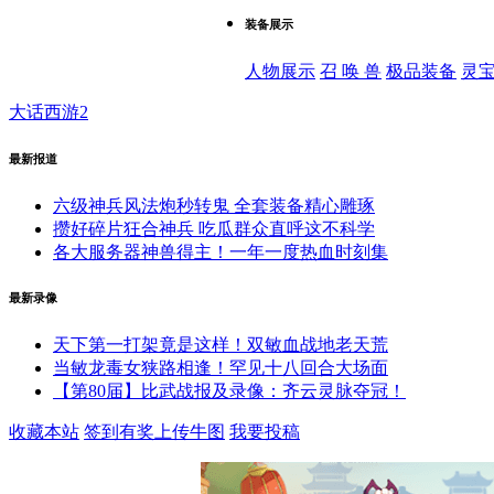
装备展示
人物展示
召 唤 兽
极品装备
灵
大话西游2
最新报道
六级神兵风法炮秒转鬼 全套装备精心雕琢
攒好碎片狂合神兵 吃瓜群众直呼这不科学
各大服务器神兽得主！一年一度热血时刻集
最新录像
天下第一打架竟是这样！双敏血战地老天荒
当敏龙毒女狭路相逢！罕见十八回合大场面
【第80届】比武战报及录像：齐云灵脉夺冠！
收藏本站
签到有奖
上传牛图
我要投稿