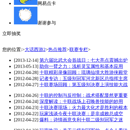
网易点卡
谢谢参与
立即抽奖
您的位置:
>
大话西游2
>
热点推荐
>
联赛专栏
>
[2013-12-14]
第六届比武大会首战日：七大亮点震撼出炉
[2013-05-13]
助你一臂之力：浅析灵宝属性和基本应用
[2012-04-28]
十联精彩录像回顾：琉璃仙境大胜游侠殿堂
[2012-04-28]
记者专访：五级别冠军河北新区总指挥主席
[2012-04-27]
十联赛场回顾：第五级别决赛上演技能大战
[2012-04-26]
十联的控制与反控制：战术搭配显然更重要
[2012-04-24]
深度解读：十联战场上召唤兽技能的妙用
[2012-04-23]
十联决赛现场：火力最大化才是胜利的根本
[2012-04-22]
玩家浅谈今夜十联决赛：是非成败总成空
[2012-04-22]
爆料：诗情画意失利十联二级别冠军之迷