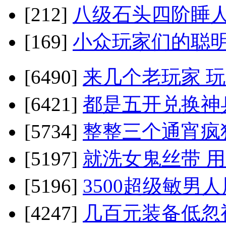
[212]
八级石头四阶睡人
[169]
小众玩家们的聪明
[6490]
来几个老玩家 
[6421]
都是五开兑换神
[5734]
整整三个通宵疯
[5197]
就洗女鬼丝带 
[5196]
3500超级敏男人
[4247]
几百元装备低忽