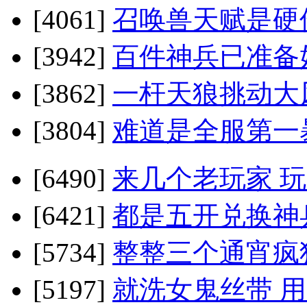
[4061]
召唤兽天赋是硬
[3942]
百件神兵已准备
[3862]
一杆天狼挑动大
[3804]
难道是全服第一
[6490]
来几个老玩家 
[6421]
都是五开兑换神
[5734]
整整三个通宵疯
[5197]
就洗女鬼丝带 