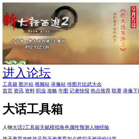
进入论坛
工具箱
图片站
视频站
录像站
传图片
比武大会
首页
资讯
资料
职业
攻略
牛图
记者快报
热点推荐
联赛
录像下
大话工具箱
人物
大话2工具箱
天赋模拟
角色属性预测
人物经验
孩子
养育攻略
孩子新天资
养育加点模拟
天资评价计算