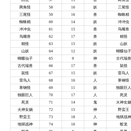
两角怪
58
16
妖
三尾怪
三尾怪
59
16
兽
蜘蛛精
蜘蛛精
60
14
妖
冲冲虫
冲冲虫
61
15
兽
鸟嘴兽
鸟嘴兽
62
17
兽
精怪
精怪
63
15
妖
山妖
山妖
64
12
妖
蝴蝶仙
蝴蝶仙子
65
9
神
古代瑞
古代瑞兽
66
17
兽
鼠怪
鼠怪
67
15
妖
雷鸟人
雷鸟人
68
16
人
寒钢怪
寒钢怪
69
11
妖
独眼巨
独眼巨人
70
17
人
死灵
死灵
71
14
鬼
火神女
火神女娲
72
15
神
野蛮王
野蛮王
73
18
人
地狱战
地狱战神
74
16
神
蛟龙