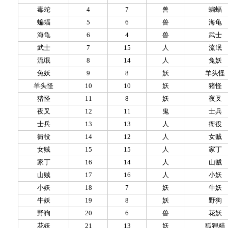
毒蛇
4
7
兽
蝙蝠
蝙蝠
5
6
兽
海龟
海龟
6
4
兽
武士
武士
7
15
人
流氓
流氓
8
14
人
兔妖
兔妖
9
8
妖
羊头怪
羊头怪
10
10
妖
猪怪
猪怪
11
8
妖
夜叉
夜叉
12
11
鬼
士兵
士兵
13
13
人
衙役
衙役
14
12
人
女贼
女贼
15
15
人
家丁
家丁
16
14
人
山贼
山贼
17
16
人
小妖
小妖
18
7
妖
牛妖
牛妖
19
8
妖
野狗
野狗
20
6
兽
花妖
花妖
21
13
妖
狐狸精