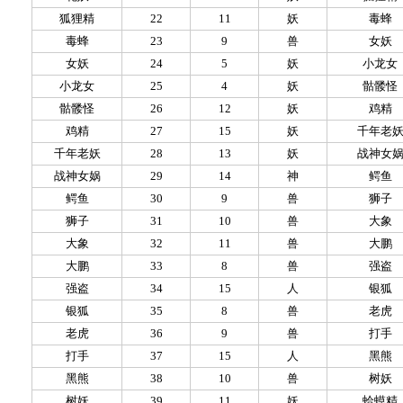
狐狸精
22
11
妖
毒蜂
毒蜂
23
9
兽
女妖
女妖
24
5
妖
小龙女
小龙女
25
4
妖
骷髅怪
骷髅怪
26
12
妖
鸡精
鸡精
27
15
妖
千年老
千年老妖
28
13
妖
战神女
战神女娲
29
14
神
鳄鱼
鳄鱼
30
9
兽
狮子
狮子
31
10
兽
大象
大象
32
11
兽
大鹏
大鹏
33
8
兽
强盗
强盗
34
15
人
银狐
银狐
35
8
兽
老虎
老虎
36
9
兽
打手
打手
37
15
人
黑熊
黑熊
38
10
兽
树妖
树妖
39
11
妖
蛤蟆精