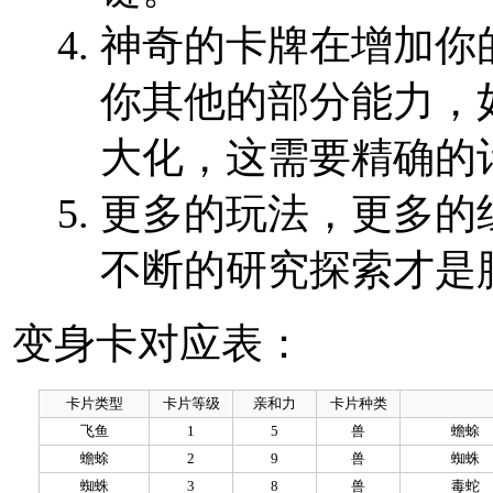
神奇的卡牌在增加你
你其他的部分能力，
大化，这需要精
更多的玩法，更多的
不断的研究探索才是
变身卡对应表：
卡片类型
卡片等级
亲和力
卡片种类
飞鱼
1
5
兽
蟾蜍
蟾蜍
2
9
兽
蜘蛛
蜘蛛
3
8
兽
毒蛇