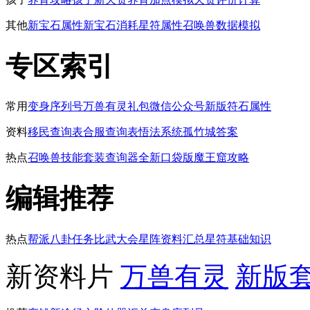
其他
新宝石属性
新宝石消耗
星符属性
召唤兽数据模拟
专区索引
常用
变身序列号
万兽有灵礼包
微信公众号
新版符石属性
资料
移民查询表
合服查询表
悟法系统
孤竹城答案
热点
召唤兽技能
套装查询器
全新口袋版
魔王窟攻略
编辑推荐
热点
帮派八卦任务
比武大会
星阵资料汇总
星符基础知识
新资料片
万兽有灵
新版