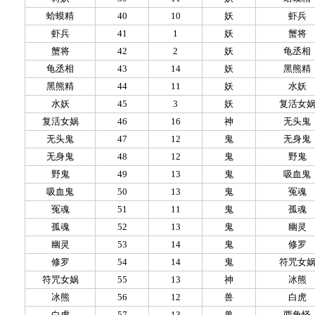
蛤蟆精
40
10
妖
虾兵
虾兵
41
1
妖
蟹将
蟹将
42
2
妖
龟丞相
龟丞相
43
14
妖
黑熊精
黑熊精
44
11
妖
水妖
水妖
45
3
妖
复活女
复活女娲
46
16
神
无头鬼
无头鬼
47
12
鬼
无身鬼
无身鬼
48
12
鬼
野鬼
野鬼
49
13
鬼
吸血鬼
吸血鬼
50
13
鬼
冤魂
冤魂
51
11
鬼
孤魂
孤魂
52
13
鬼
幽灵
幽灵
53
14
鬼
修罗
修罗
54
14
鬼
符咒女
符咒女娲
55
13
神
冰熊
冰熊
56
12
兽
白虎
白虎
57
13
兽
两角怪