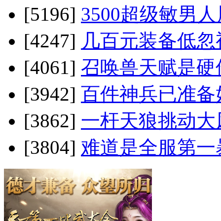
[5196]
3500超级敏男人
[4247]
几百元装备低忽
[4061]
召唤兽天赋是硬
[3942]
百件神兵已准备
[3862]
一杆天狼挑动大
[3804]
难道是全服第一