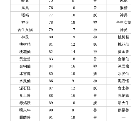
蛟龙
75
8
兽
凤凰
凤凰
76
10
兽
猴精
猴精
77
10
妖
神兵
神兵
78
18
神
舍生女
舍生女娲
79
17
神
神灵
神灵
80
19
神
桃树精
桃树精
81
12
妖
桃花仙
桃花仙
82
14
神
黄金兽
黄金兽
83
18
兽
金钢仙
金钢仙
84
16
神
冰雪魔
冰雪魔
85
10
妖
水灵仙
水灵仙
86
9
神
泥石怪
泥石怪
87
12
妖
食土兽
食土兽
88
16
兽
赤焰妖
赤焰妖
89
10
妖
喷火牛
喷火牛
90
8
兽
麒麟兽
麒麟兽
91
19
兽
—