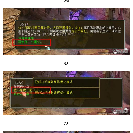
5/9
6/9
7/9