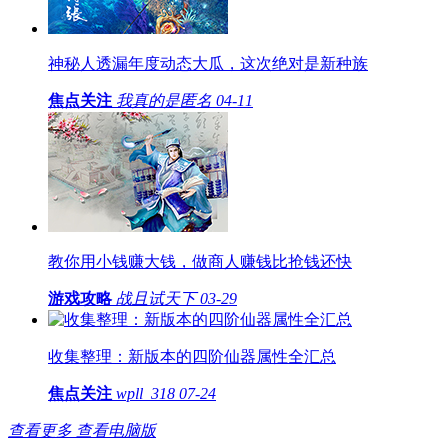
神秘人透漏年度动态大瓜，这次绝对是新种族
焦点关注
我真的是匿名
04-11
教你用小钱赚大钱，做商人赚钱比抢钱还快
游戏攻略
战且试天下
03-29
收集整理：新版本的四阶仙器属性全汇总
焦点关注
wpll_318
07-24
查看更多
查看电脑版