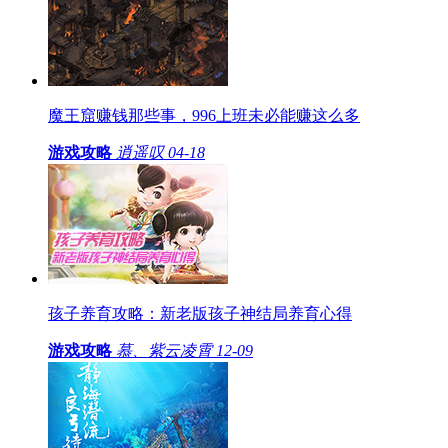
魔王窟赚钱那些事，996上班未必能赚这么多
游戏攻略
逍遥叹
04-18
孩子养育攻略：新老版孩子神结局养育心得
游戏攻略
慕、紫云凌霄
12-09