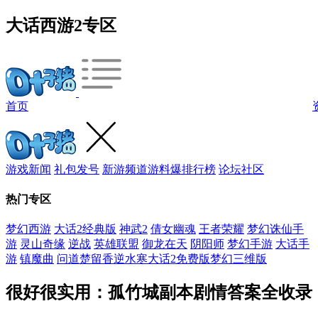
大话西游2专区
首页
游戏新闻
礼包发号
新游频道
游料爆
排行榜
论坛社区
热门专区
梦幻西游
大话2经典版
神武2
倩女幽魂
王者荣耀
梦幻诛仙手
游
灵山奇缘
逆战
英雄联盟
御龙在天
阴阳师
梦幻手游
大话手
游
镇魔曲
问道
楚留香
逆水寒
大话2免费版
梦幻三维版
很好很实用：孤竹城副本剧情答案全收录