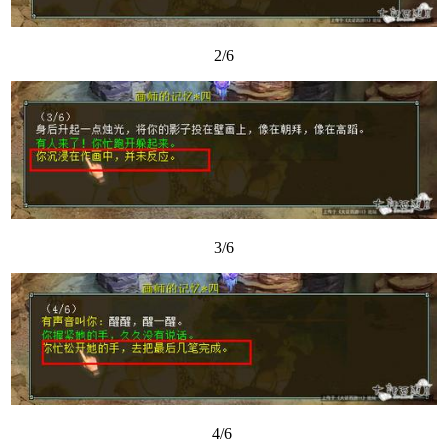
2/6
3/6
4/6