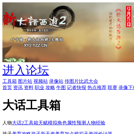
进入论坛
工具箱
图片站
视频站
录像站
传图片
比武大会
首页
资讯
资料
职业
攻略
牛图
记者快报
热点推荐
联赛
录像下
大话工具箱
人物
大话2工具箱
天赋模拟
角色属性预测
人物经验
孩子
养育攻略
孩子新天资
养育加点模拟
天资评价计算