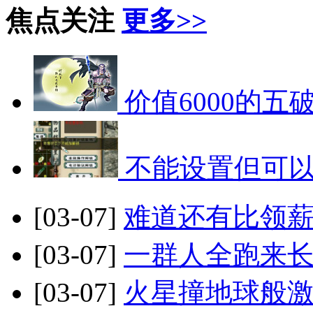
焦点关注
更多>>
价值6000的五
不能设置但可
[03-07]
难道还有比领薪
[03-07]
一群人全跑来长
[03-07]
火星撞地球般激