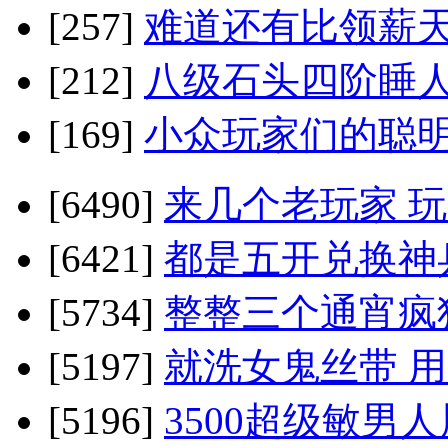
[257]
难道还有比领薪天
[212]
八级石头四阶睡人
[169]
小众玩家们的聪明
[6490]
来几个老玩家 
[6421]
都是五开兑换神
[5734]
整整三个通宵疯
[5197]
就洗女鬼丝带 
[5196]
3500超级敏男人