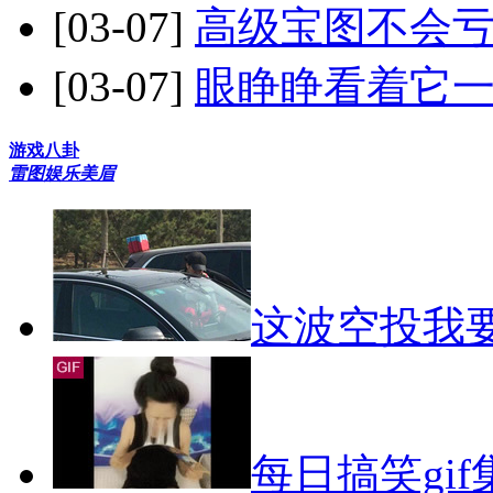
[03-07]
高级宝图不会亏
[03-07]
眼睁睁看着它一
游戏八卦
雷图
娱乐
美眉
这波空投我
每日搞笑gif