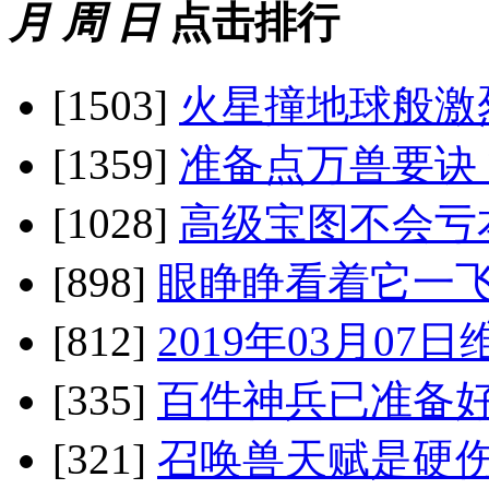
月
周
日
点击排行
[1503]
火星撞地球般激
[1359]
准备点万兽要诀
[1028]
高级宝图不会亏
[898]
眼睁睁看着它一飞
[812]
2019年03月0
[335]
百件神兵已准备好
[321]
召唤兽天赋是硬伤