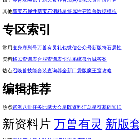
其他
新宝石属性
新宝石消耗
星符属性
召唤兽数据模拟
专区索引
常用
变身序列号
万兽有灵礼包
微信公众号
新版符石属性
资料
移民查询表
合服查询表
悟法系统
孤竹城答案
热点
召唤兽技能
套装查询器
全新口袋版
魔王窟攻略
编辑推荐
热点
帮派八卦任务
比武大会
星阵资料汇总
星符基础知识
新资料片
万兽有灵
新版