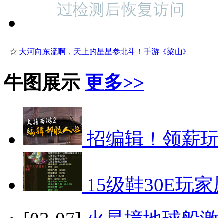
☆
大河向东流啊，天上的星星参北斗！手游《梁山》
牛图展示
更多>>
招编辑！领薪玩
15级鞋30E玩