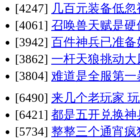
[4247]
几百元装备低忽
[4061]
召唤兽天赋是硬
[3942]
百件神兵已准备
[3862]
一杆天狼挑动大
[3804]
难道是全服第一
[6490]
来几个老玩家 
[6421]
都是五开兑换神
[5734]
整整三个通宵疯