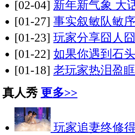
[02-04]
新年新气象 大
[01-27]
事实叙敏队敏序
[01-23]
玩家分享囧人
[01-22]
如果你遇到石头
[01-18]
老玩家热泪盈眶
真人秀
更多>>
玩家追妻终修