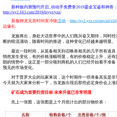
新种族内测预约开启_动动手免费拿2019鎏金宝鉴和神兽
http://xy2.163.com/2019/lzyyz/yzz/
新服神龙见首时间宠冲级
活动
：
http://xy2.yzz.cn/special/xfslj
边壕礼
龙族将出，身处大话世界中的人们既兴奋又期待，同时经
断的暗流涌动，随着时间的推进，这种变化已经越来越明显。
最近一段时间，从装备相关到召唤兽相关的几乎所有道具
悄然发生变化，有的价格涨幅明显，有的价格稳定上升，还有
朗的情势中，这正是一部分嗅到商机的人们已经开始着手准备
预见的市场变化。
对于普罗大众的玩家来说，这个时期作一些准备其实是非
今天就为大家来分析一下，当龙族出现后那些必定身价会上涨
矿石成为首要扫货目标 未来升值已非常明显
先上一张图，这张图是上个月统计出的部分物价表：