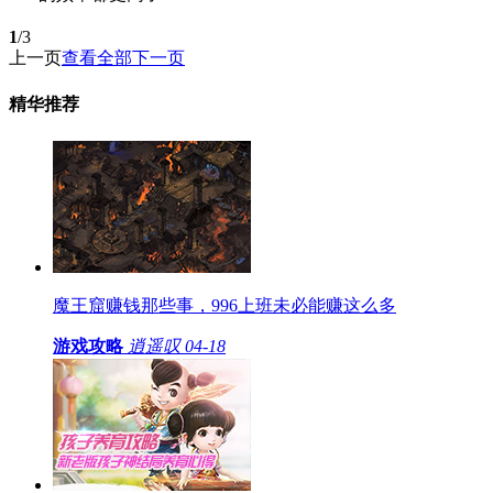
1
/3
上一页
查看全部
下一页
精华推荐
魔王窟赚钱那些事，996上班未必能赚这么多
游戏攻略
逍遥叹
04-18