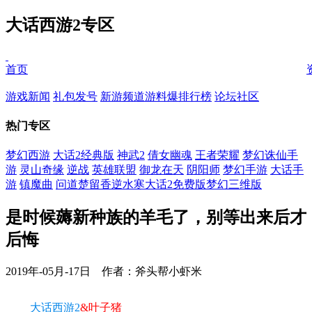
大话西游2专区
首页
游戏新闻
礼包发号
新游频道
游料爆
排行榜
论坛社区
热门专区
梦幻西游
大话2经典版
神武2
倩女幽魂
王者荣耀
梦幻诛仙手
游
灵山奇缘
逆战
英雄联盟
御龙在天
阴阳师
梦幻手游
大话手
游
镇魔曲
问道
楚留香
逆水寒
大话2免费版
梦幻三维版
是时候薅新种族的羊毛了，别等出来后才
后悔
2019年-05月-17日 作者：斧头帮小虾米
大话西游2
&叶子猪