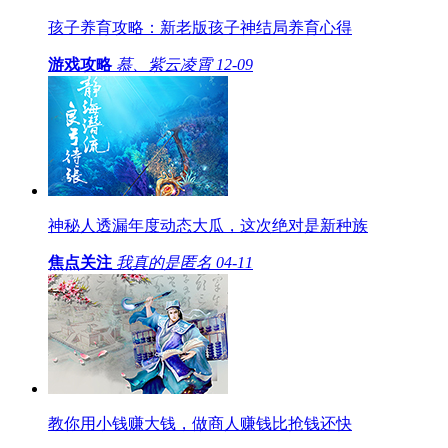
孩子养育攻略：新老版孩子神结局养育心得
游戏攻略
慕、紫云凌霄
12-09
神秘人透漏年度动态大瓜，这次绝对是新种族
焦点关注
我真的是匿名
04-11
教你用小钱赚大钱，做商人赚钱比抢钱还快