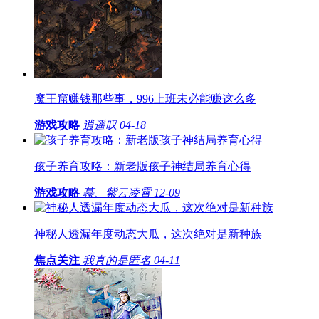
魔王窟赚钱那些事，996上班未必能赚这么多
游戏攻略
逍遥叹
04-18
孩子养育攻略：新老版孩子神结局养育心得
游戏攻略
慕、紫云凌霄
12-09
神秘人透漏年度动态大瓜，这次绝对是新种族
焦点关注
我真的是匿名
04-11