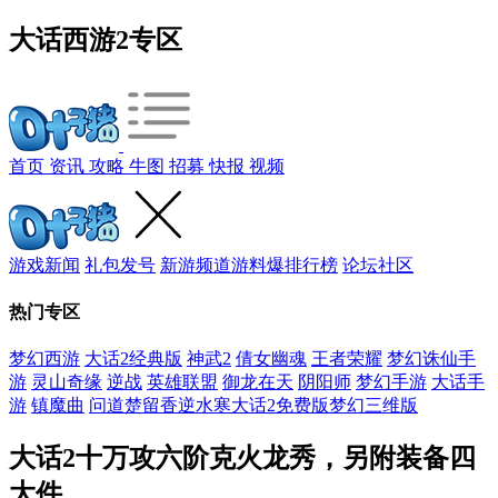
大话西游2专区
首页
资讯
攻略
牛图
招募
快报
视频
游戏新闻
礼包发号
新游频道
游料爆
排行榜
论坛社区
热门专区
梦幻西游
大话2经典版
神武2
倩女幽魂
王者荣耀
梦幻诛仙手
游
灵山奇缘
逆战
英雄联盟
御龙在天
阴阳师
梦幻手游
大话手
游
镇魔曲
问道
楚留香
逆水寒
大话2免费版
梦幻三维版
大话2十万攻六阶克火龙秀，另附装备四
大件