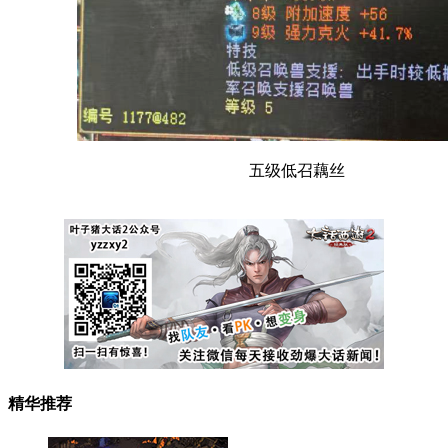
五级低召藕丝
精华推荐