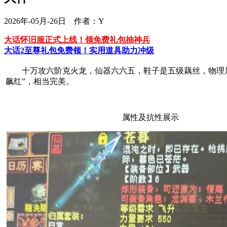
2026年-05月-26日 作者：Y
大话怀旧服正式上线！领免费礼包抽神兵
大话2至尊礼包免费领！实用道具助力冲级
十万攻六阶克火龙，仙器六六五，鞋子是五级藕丝，物理属
飙红”，相当完美。
属性及抗性展示