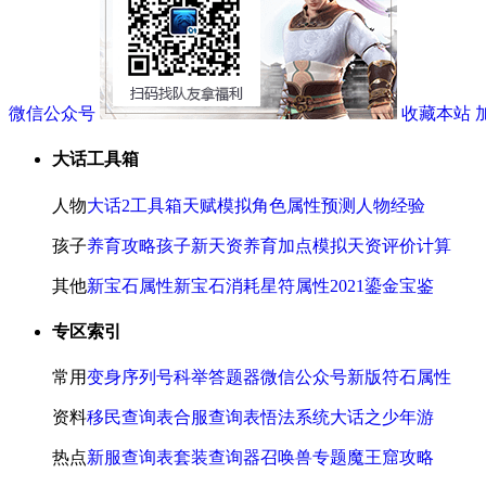
微信公众号
收藏本站
大话工具箱
人物
大话2工具箱
天赋模拟
角色属性预测
人物经验
孩子
养育攻略
孩子新天资
养育加点模拟
天资评价计算
其他
新宝石属性
新宝石消耗
星符属性
2021鎏金宝鉴
专区索引
常用
变身序列号
科举答题器
微信公众号
新版符石属性
资料
移民查询表
合服查询表
悟法系统
大话之少年游
热点
新服查询表
套装查询器
召唤兽专题
魔王窟攻略