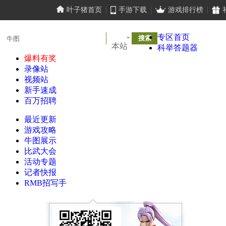
叶子猪首页
手游下载
游戏排行榜
专区首页
本站
科举答题器
爆料有奖
录像站
视频站
新手速成
百万招聘
最近更新
游戏攻略
牛图展示
比武大会
活动专题
记者快报
RMB招写手