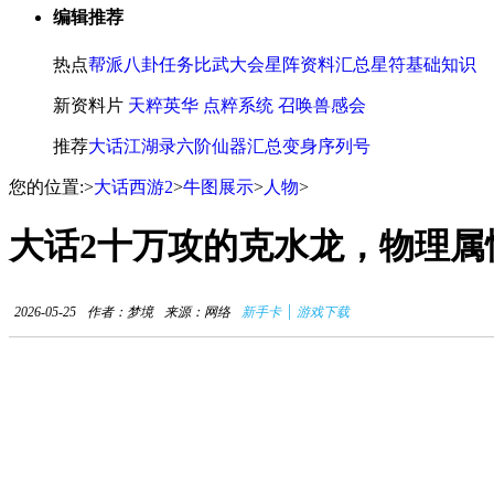
编辑推荐
热点
帮派八卦任务
比武大会
星阵资料汇总
星符基础知识
新资料片
天粹英华
点粹系统
召唤兽感会
推荐
大话江湖录
六阶仙器汇总
变身序列号
您的位置:
>
大话西游2
>
牛图展示
>
人物
>
大话2十万攻的克水龙，物理属
|
2026-05-25
作者：梦境
来源：网络
新手卡
游戏下载