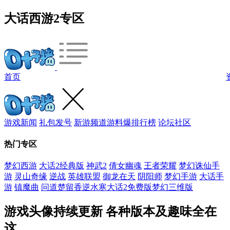
大话西游2专区
首页
游戏新闻
礼包发号
新游频道
游料爆
排行榜
论坛社区
热门专区
梦幻西游
大话2经典版
神武2
倩女幽魂
王者荣耀
梦幻诛仙手
游
灵山奇缘
逆战
英雄联盟
御龙在天
阴阳师
梦幻手游
大话手
游
镇魔曲
问道
楚留香
逆水寒
大话2免费版
梦幻三维版
游戏头像持续更新 各种版本及趣味全在
这