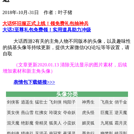
2018年-10月-31日 作者：叶子猪
大话怀旧服正式上线！领免费礼包抽神兵
大话2至尊礼包免费领！实用道具助力冲级
大话西游2有关的主角人物不同版本的头像，以及趣味性
的搞基头像等持续更新，提供大家微信QQ论坛等等设置，请
自取
（文章更新2020.01.13 清除无法显示的图片素材，后续
增加素材和新主角头像）
表情包下载链接>>>
头像分类
剑侠客
逍遥生
猛壮士
飞剑侠
纯阳子
神秀生
飞燕女
俏千金
英女侠
燕山雪
红拂女
玲珑女
夺命妖
虎头怪
巨魔王
逆天魔
混天魔
绝影魔
骨精灵
狐美人
小蛮妖
媚灵狐
九尾狐
霜月灵
祭剑魂
猎魂引
无涯子
南冠客
夜溪灵
墨衣行
幽梦影
镜花影