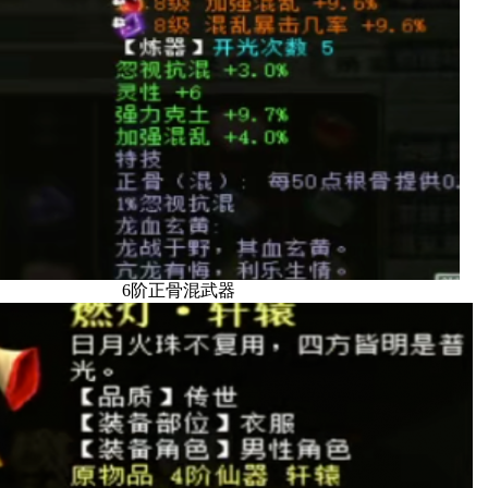
6阶正骨混武器