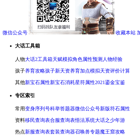
微信公众号
收藏本站
大话工具箱
人物
大话2工具箱
天赋模拟
角色属性预测
人物经验
孩子
养育攻略
孩子新天资
养育加点模拟
天资评价计算
其他
新宝石属性
新宝石消耗
星符属性
2021鎏金宝鉴
专区索引
常用
变身序列号
科举答题器
微信公众号
新版符石属性
资料
移民查询表
合服查询表
悟法系统
大话之少年游
热点
新服查询表
套装查询器
召唤兽专题
魔王窟攻略