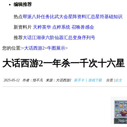
编辑推荐
热点
帮派八卦任务
比武大会
星阵资料汇总
星符基础知识
新资料片
天粹英华
点粹系统
召唤兽感会
推荐
大话江湖录
六阶仙器汇总
变身序列号
您的位置:
>
大话西游2
>
牛图展示
>
大话西游2一年杀一千次十六星
|
2025-05-12
作者：悟不凡
来源：大话西游2
新手卡
游戏下载
分页
|
全文