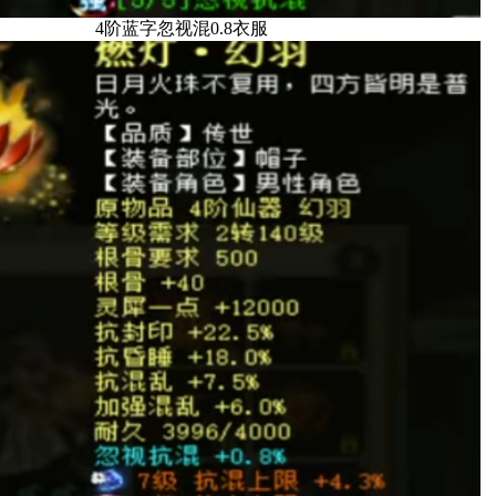
4阶蓝字忽视混0.8衣服