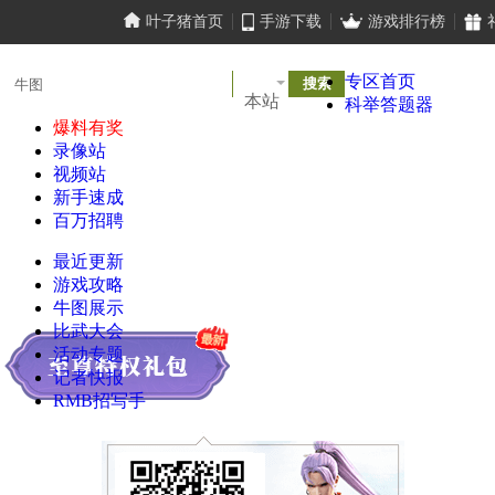
叶子猪首页
手游下载
游戏排行榜
专区首页
本站
科举答题器
爆料有奖
录像站
视频站
新手速成
百万招聘
最近更新
游戏攻略
牛图展示
比武大会
活动专题
记者快报
RMB招写手