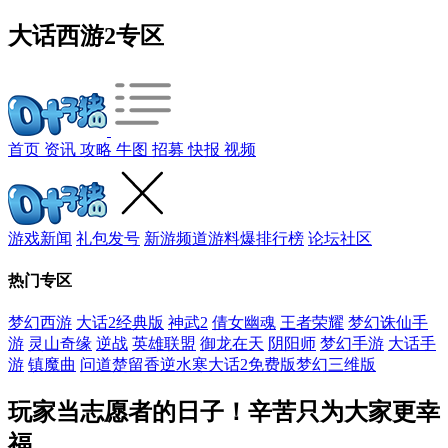
大话西游2专区
首页
资讯
攻略
牛图
招募
快报
视频
游戏新闻
礼包发号
新游频道
游料爆
排行榜
论坛社区
热门专区
梦幻西游
大话2经典版
神武2
倩女幽魂
王者荣耀
梦幻诛仙手
游
灵山奇缘
逆战
英雄联盟
御龙在天
阴阳师
梦幻手游
大话手
游
镇魔曲
问道
楚留香
逆水寒
大话2免费版
梦幻三维版
玩家当志愿者的日子！辛苦只为大家更幸
福