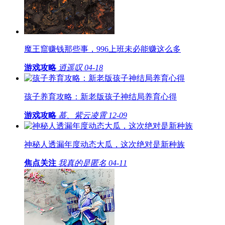
魔王窟赚钱那些事，996上班未必能赚这么多
游戏攻略
逍遥叹
04-18
孩子养育攻略：新老版孩子神结局养育心得
游戏攻略
慕、紫云凌霄
12-09
神秘人透漏年度动态大瓜，这次绝对是新种族
焦点关注
我真的是匿名
04-11