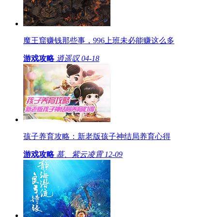
魔王窟赚钱那些事，996上班未必能赚这么多
游戏攻略
逍遥叹
04-18
孩子养育攻略：新老版孩子神结局养育心得
游戏攻略
慕、紫云凌霄
12-09