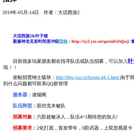
2019年-05月-14日 作者：大话西游2
大话西游2&叶子猪
新服神龙见首时间宠冲级
活动
：
http://xy2.yzz.cn/special/xfsljscj/
叶
目前很多玩家朋友都在找寻队伍或队伍招募，
可以加入
哦！！
发帖招贤纳士版块：
http://bbs.yzz.cn/forum-44-1.html
由于
到什么问题都可联系QQ群管理
服务器：
凌烟阁
队伍阵型：
双控克木敏队
招募对象：
六阶超敏冰人，队伍4=1期待您的加入!
招募要求：
2化打底，首发带年，6阶武器，上双忽视星卡，