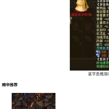
蓝字忽视混0
精华推荐