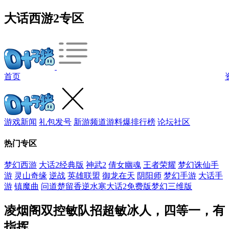
大话西游2专区
首页
游戏新闻
礼包发号
新游频道
游料爆
排行榜
论坛社区
热门专区
梦幻西游
大话2经典版
神武2
倩女幽魂
王者荣耀
梦幻诛仙手
游
灵山奇缘
逆战
英雄联盟
御龙在天
阴阳师
梦幻手游
大话手
游
镇魔曲
问道
楚留香
逆水寒
大话2免费版
梦幻三维版
凌烟阁双控敏队招超敏冰人，四等一，有
指挥