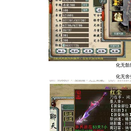
化无骷
化无舍