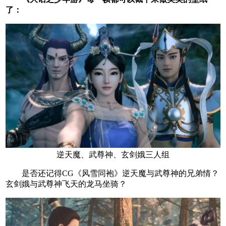
了：
逆天魔、武尊神、玄剑娥三人组
是否还记得CG《风雪同袍》逆天魔与武尊神的兄弟情？
玄剑娥与武尊神飞天的龙马坐骑？