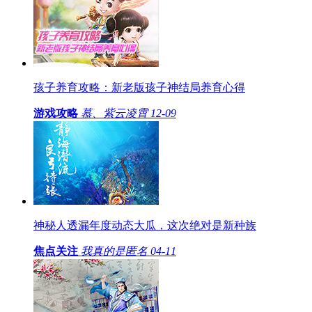
孩子养育攻略：新老版孩子神结局养育心得
游戏攻略
慕、紫云凌霄
12-09
神秘人透漏年度动态大瓜，这次绝对是新种族
焦点关注
我真的是匿名
04-11