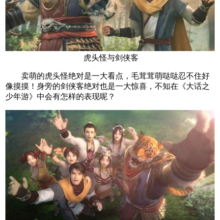
虎头怪与剑侠客
卖萌的虎头怪绝对是一大看点，毛茸茸萌哒哒忍不住好
像摸摸！身旁的剑侠客绝对也是一大惊喜，不知在《大话之
少年游》中会有怎样的表现呢？