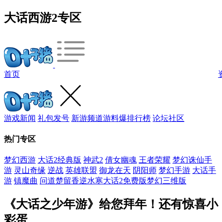
大话西游2专区
首页
游戏新闻
礼包发号
新游频道
游料爆
排行榜
论坛社区
热门专区
梦幻西游
大话2经典版
神武2
倩女幽魂
王者荣耀
梦幻诛仙手
游
灵山奇缘
逆战
英雄联盟
御龙在天
阴阳师
梦幻手游
大话手
游
镇魔曲
问道
楚留香
逆水寒
大话2免费版
梦幻三维版
《大话之少年游》给您拜年！还有惊喜小
彩蛋