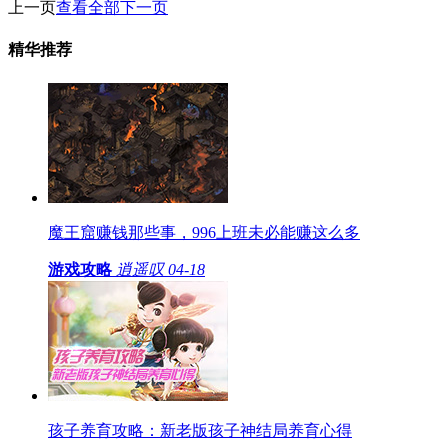
上一页
查看全部
下一页
精华推荐
魔王窟赚钱那些事，996上班未必能赚这么多
游戏攻略
逍遥叹
04-18
孩子养育攻略：新老版孩子神结局养育心得