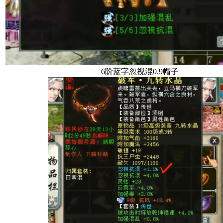
6阶蓝字忽视混0.9帽子