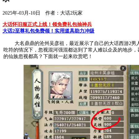
2025年-03月-10日 作者：大话2玩家
大话怀旧服正式上线！领免费礼包抽神兵
大话2至尊礼包免费领！实用道具助力冲级
大名鼎鼎的沧州吴彦祖，最近展示了自己的大话西游2男
吃符的情况下，忽视混河强混都达到了常人难以企及的地步，甚至.
的仙族忽视都高？下面就一起来欣赏吧！