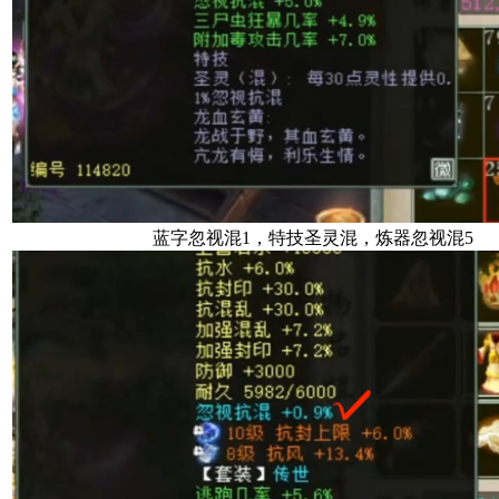
蓝字忽视混1，特技圣灵混，炼器忽视混5