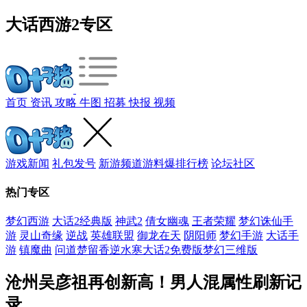
大话西游2专区
首页
资讯
攻略
牛图
招募
快报
视频
游戏新闻
礼包发号
新游频道
游料爆
排行榜
论坛社区
热门专区
梦幻西游
大话2经典版
神武2
倩女幽魂
王者荣耀
梦幻诛仙手
游
灵山奇缘
逆战
英雄联盟
御龙在天
阴阳师
梦幻手游
大话手
游
镇魔曲
问道
楚留香
逆水寒
大话2免费版
梦幻三维版
沧州吴彦祖再创新高！男人混属性刷新记
录