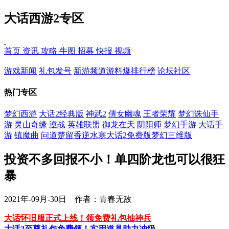
大话西游2专区
首页
资讯
攻略
牛图
招募
快报
视频
游戏新闻
礼包发号
新游频道
游料爆
排行榜
论坛社区
热门专区
梦幻西游
大话2经典版
神武2
倩女幽魂
王者荣耀
梦幻诛仙手
游
灵山奇缘
逆战
英雄联盟
御龙在天
阴阳师
梦幻手游
大话手
游
镇魔曲
问道
楚留香
逆水寒
大话2免费版
梦幻三维版
投资不多回报不小！单四阶龙也可以很狂
暴
2021年-09月-30日 作者：青春无敌
大话怀旧服正式上线！领免费礼包抽神兵
大话2至尊礼包免费领！实用道具助力冲级