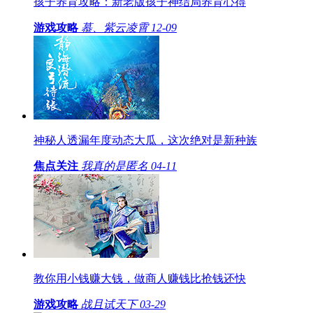
孩子养育攻略：新老版孩子神结局养育心得
游戏攻略
慕、紫云凌霄
12-09
神秘人透漏年度动态大瓜，这次绝对是新种族
焦点关注
我真的是匿名
04-11
教你用小钱赚大钱，做商人赚钱比抢钱还快
游戏攻略
战且试天下
03-29