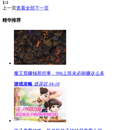
1
/4
上一页
查看全部
下一页
精华推荐
魔王窟赚钱那些事，996上班未必能赚这么多
游戏攻略
逍遥叹
04-18