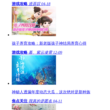
游戏攻略
逍遥叹
04-18
孩子养育攻略：新老版孩子神结局养育心得
游戏攻略
慕、紫云凌霄
12-09
神秘人透漏年度动态大瓜，这次绝对是新种族
焦点关注
我真的是匿名
04-11