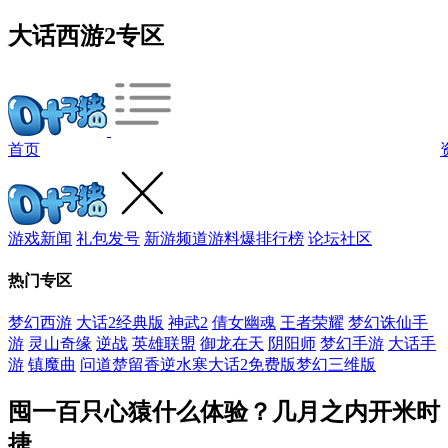
大话西游2专区
首页
游戏新闻
礼包发号
新游频道
游料爆
排行榜
论坛社区
热门专区
梦幻西游
大话2经典版
神武2
倩女幽魂
王者荣耀
梦幻诛仙手
游
灵山奇缘
逆战
英雄联盟
御龙在天
阴阳师
梦幻手游
大话手
游
镇魔曲
问道
楚留香
逆水寒
大话2免费版
梦幻三维版
囤一百只心猿什么体验？几月之内开米时
捷