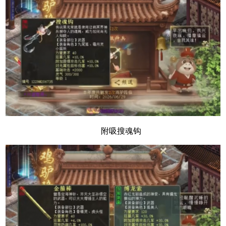
附吸搜魂钩