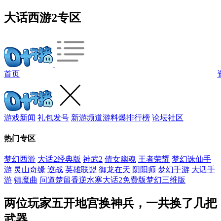
大话西游2专区
首页
游戏新闻
礼包发号
新游频道
游料爆
排行榜
论坛社区
热门专区
梦幻西游
大话2经典版
神武2
倩女幽魂
王者荣耀
梦幻诛仙手
游
灵山奇缘
逆战
英雄联盟
御龙在天
阴阳师
梦幻手游
大话手
游
镇魔曲
问道
楚留香
逆水寒
大话2免费版
梦幻三维版
两位玩家五开地宫换神兵，一共换了几把
武器