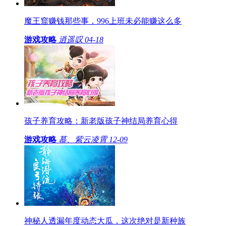
魔王窟赚钱那些事，996上班未必能赚这么多
游戏攻略
逍遥叹
04-18
孩子养育攻略：新老版孩子神结局养育心得
游戏攻略
慕、紫云凌霄
12-09
神秘人透漏年度动态大瓜，这次绝对是新种族