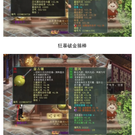
狂暴破金箍棒