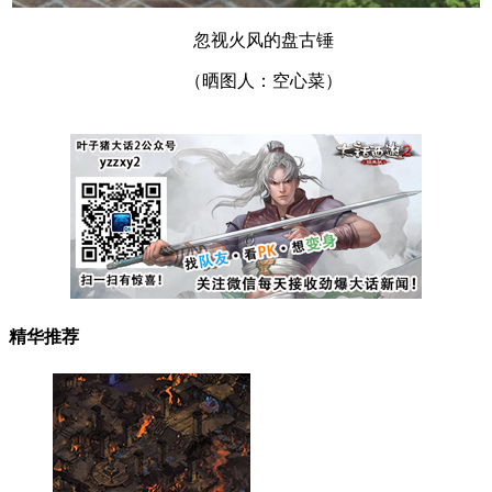
忽视火风的盘古锤
（晒图人：空心菜）
精华推荐