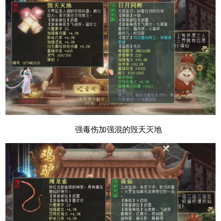
强毒伤加强混的毁天灭地