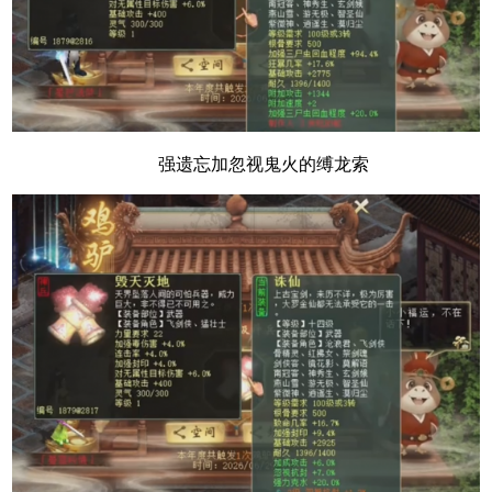
强遗忘加忽视鬼火的缚龙索