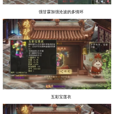
强甘霖加强沧波的多情环
五彩宝莲衣