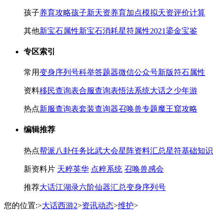
孩子
养育攻略
孩子新天资
养育加点模拟
天资评价计算
其他
新宝石属性
新宝石消耗
星符属性
2021鎏金宝鉴
专区索引
常用
变身序列号
科举答题器
微信公众号
新版符石属性
资料
移民查询表
合服查询表
悟法系统
大话之少年游
热点
新服查询表
套装查询器
召唤兽专题
魔王窟攻略
编辑推荐
热点
帮派八卦任务
比武大会
星阵资料汇总
星符基础知识
新资料片
天粹英华
点粹系统
召唤兽感会
推荐
大话江湖录
六阶仙器汇总
变身序列号
您的位置:
>
大话西游2
>
资讯动态
>
维护
>