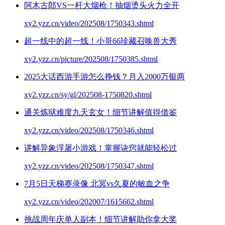
阿木古郎VS一杆大烟枪！抽烟烫头火力全开
xy2.yzz.cn/video/202508/1750343.shtml
超一线中的超一线！小哥66珍藏召唤兽大秀
xy2.yzz.cn/picture/202508/1750385.shtml
2025大话西游手游怎么挣钱？月入2000万银两
xy2.yzz.cn/sy/gl/202508-1750820.shtml
通关炼狱难度九天玄女！细节讲解值得借鉴
xy2.yzz.cn/video/202508/1750346.shtml
讲解异象浮屠小游戏！掌握诀窍就能轻松过
xy2.yzz.cn/video/202508/1750347.shtml
7月5日天梯赛录像 北冥vs久夏的敏血之争
xy2.yzz.cn/video/202007/1615662.shtml
挑战周年庆单人副本！细节讲解助你拿大奖