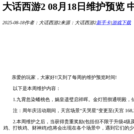
大话西游2 08月18日维护预览
2025-08-18
作者：大话西游2
来源：大话西游2
新手卡
|
游戏下载
亲爱的玩家，大家好!!又到了每周的维护预览时间!
以下是本周维护内容：
1.九霄忽染蟠桃色，娲皇遗璧启祥晖。金灯照彻通明殿，
注：周年庆活动期间，天宫场景“天哭星”变更至(天宫 168,34
2.本周维护之后，当获得贵重奖励(包括但不限于升级4级及
鸡、打铁鸡、财神鸡)也将会出现在各个场景中，遇到它们的少