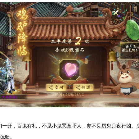
一开，百鬼有礼，不见小鬼恶意吓人，亦不见厉鬼月夜行凶。少
体验。