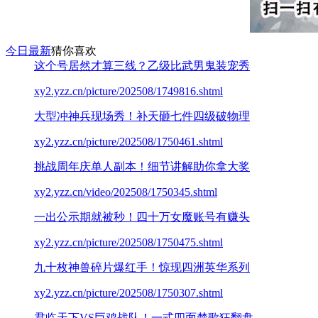
今日最新
猜你喜欢
这个号居然才算三线？乙级比武男鬼装宠秀
xy2.yzz.cn/picture/202508/1749816.shtml
大型冲神兵现场秀！补天砸七件四级破物理
xy2.yzz.cn/picture/202508/1750461.shtml
挑战周年庆单人副本！细节讲解助你拿大奖
xy2.yzz.cn/video/202508/1750345.shtml
一出公示期就被秒！四十万女魔账号有赚头
xy2.yzz.cn/picture/202508/1750475.shtml
九十枚神兽碎片爆红手！惊现四洲英华系列
xy2.yzz.cn/picture/202508/1750307.shtml
君临天下VS巨鸡战队！一式四面楚歌狂翻盘