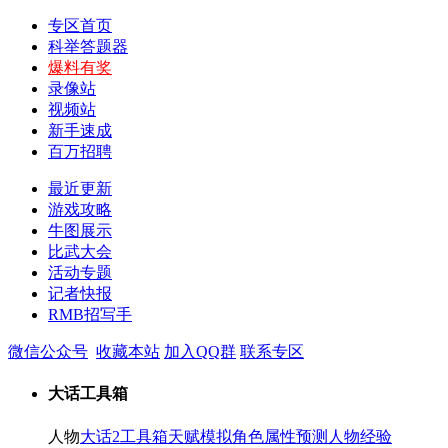
专区首页
科举答题器
爆料有奖
录像站
视频站
新手速成
百万招聘
最近更新
游戏攻略
牛图展示
比武大会
活动专题
记者快报
RMB招写手
微信公众号
收藏本站
加入QQ群
联系专区
大话工具箱
人物
大话2工具箱
天赋模拟
角色属性预测
人物经验