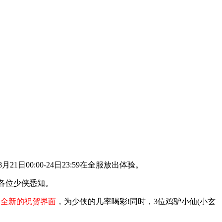
月21日00:00-24日23:59在全服放出体验。
请各位少侠悉知。
出
全新的祝贺界面
，为少侠的几率喝彩!同时，3位鸡驴小仙(小玄