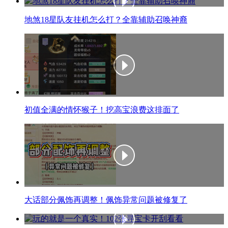
地煞18星队友挂机怎么打？全靠辅助召唤神裔
初值全满的情怀猴子！挖高宝浪费这排面了
大话部分佩饰再调整！佩饰异常问题被修复了