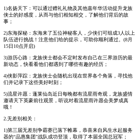
1)名扬天下：可以通过赠礼礼物及其他嘉年华活动提升龙族
侠士的好感度，从而与他们相知相交，了解他们背后的故
事；
2)东海探秘：东海来了五位神秘客人，少侠们可组成3人以上
队伍进行挑战！注意他们给的提示，可助你顺利通过。(8月
15日10点开启)
3)游历心路：龙族侠士都会不定时发布自己在三界游历的最
新动态，快看看他们都遇到了哪些有趣的经历；
4)侠影萍踪：龙族侠士会随机出现在世界各个角落，寻找他
们并记录下这些美好时刻；
5)流星许愿：蓬莱仙岛近日每晚都有流星雨奇观，龙族盛情
邀请天下英豪前往观景，听说对着流星雨许愿会美梦成真
哦！
2.无差别相关：
1)第三届无差别争霸赛已落下帷幕，恭喜来自风生水起服务
器的“品惠集团”战队成功登顶，取得了本届全国总冠军；