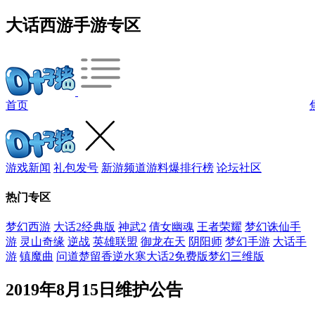
大话西游手游专区
首页
游戏新闻
礼包发号
新游频道
游料爆
排行榜
论坛社区
热门专区
梦幻西游
大话2经典版
神武2
倩女幽魂
王者荣耀
梦幻诛仙手
游
灵山奇缘
逆战
英雄联盟
御龙在天
阴阳师
梦幻手游
大话手
游
镇魔曲
问道
楚留香
逆水寒
大话2免费版
梦幻三维版
2019年8月15日维护公告