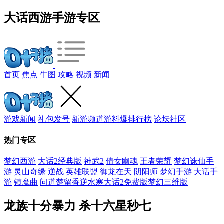
大话西游手游专区
首页
焦点
牛图
攻略
视频
新闻
游戏新闻
礼包发号
新游频道
游料爆
排行榜
论坛社区
热门专区
梦幻西游
大话2经典版
神武2
倩女幽魂
王者荣耀
梦幻诛仙手
游
灵山奇缘
逆战
英雄联盟
御龙在天
阴阳师
梦幻手游
大话手
游
镇魔曲
问道
楚留香
逆水寒
大话2免费版
梦幻三维版
龙族十分暴力 杀十六星秒七