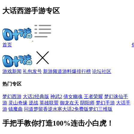
大话西游手游专区
首页
游戏新闻
礼包发号
新游频道
游料爆
排行榜
论坛社区
热门专区
梦幻西游
大话2经典版
神武2
倩女幽魂
王者荣耀
梦幻诛仙手
游
灵山奇缘
逆战
英雄联盟
御龙在天
阴阳师
梦幻手游
大话手
游
镇魔曲
问道
楚留香
逆水寒
大话2免费版
梦幻三维版
手把手教你打造100%连击小白虎！