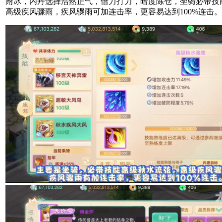
附冰，内丹选择浩然正气，借力打力，暗度陈仓，坐骑必带技
高级疾风骤雨，疾风骤雨可加连击率，更容易达到100%连击。