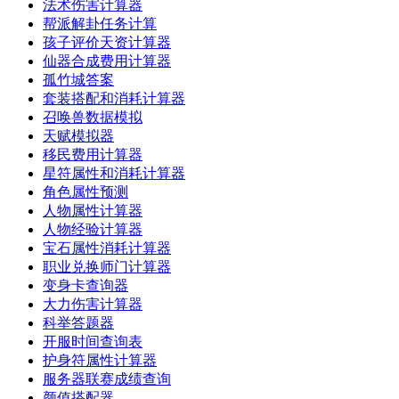
法术伤害计算器
帮派解卦任务计算
孩子评价天资计算器
仙器合成费用计算器
孤竹城答案
套装搭配和消耗计算器
召唤兽数据模拟
天赋模拟器
移民费用计算器
星符属性和消耗计算器
角色属性预测
人物属性计算器
人物经验计算器
宝石属性消耗计算器
职业兑换师门计算器
变身卡查询器
大力伤害计算器
科举答题器
开服时间查询表
护身符属性计算器
服务器联赛成绩查询
颜值搭配器